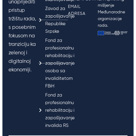
unaprijediti
mišljenje
EMAIL
Zavod za
pristup
Međunarodne
ADRESA
zapošljavanje
tržištu rada,
organizacije
Republike
rada.
s posebnim
Srpske
fokusom na
Fond za
tranziciju ka
profesionalnu
zelenoj i
rehabilitaciju i
digitalnoj
zapošljavanje
ekonomiji.
osoba sa
invaliditetom
FBiH
Fond za
profesionalnu
rehabilitaciju i
zapošljavanje
invalida RS