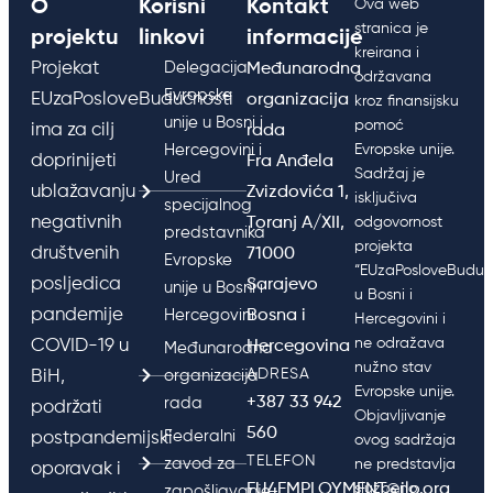
O
Korisni
Kontakt
Ova web
stranica je
projektu
linkovi
informacije
kreirana i
Projekat
Delegacija
Međunarodna
održavana
Evropske
EUzaPosloveBudućnosti
organizacija
kroz finansijsku
unije u Bosni i
pomoć
ima za cilj
rada
Hercegovini i
Evropske unije.
doprinijeti
Fra Anđela
Sadržaj je
Ured
ublažavanju
Zvizdovića 1,
isključiva
specijalnog
negativnih
Toranj A/XII,
odgovornost
predstavnika
projekta
društvenih
71000
Evropske
“EUzaPosloveBudućn
posljedica
Sarajevo
unije u Bosni i
u Bosni i
pandemije
Hercegovini
Bosna i
Hercegovini i
ne odražava
COVID-19 u
Hercegovina
Međunarodna
nužno stav
ADRESA
BiH,
organizacija
Evropske unije.
+387 33 942
rada
podržati
Objavljivanje
560
Federalni
postpandemijski
ovog sadržaja
TELEFON
zavod za
ne predstavlja
oporavak i
EU4EMPLOYMENT@ilo.org
službeno
zapošljavanje