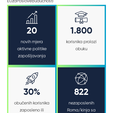
EUzaPosloveBudućnosti
20
1.800
novih mjera
korisnika prolazi
aktivne politike
obuku
zapošljavanja
30%
822
obučenih korisnika
nezaposlenih
zaposleno ili
Roma/kinja sa