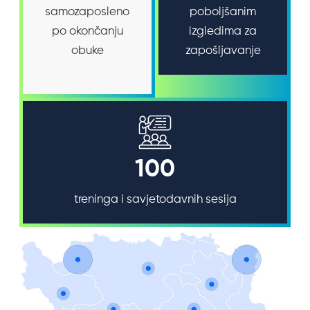
samozaposleno
poboljšanim
po okončanju
izgledima za
obuke
zapošljavanje
100
treninga i savjetodavnih sesija