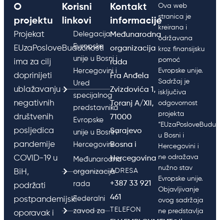
O
Korisni
Kontakt
Ova web
stranica je
projektu
linkovi
informacije
kreirana i
Projekat
Delegacija
Međunarodna
održavana
Evropske
EUzaPosloveBudućnosti
organizacija
kroz finansijsku
unije u Bosni i
pomoć
ima za cilj
rada
Hercegovini i
Evropske unije.
doprinijeti
Fra Anđela
Sadržaj je
Ured
ublažavanju
Zvizdovića 1,
isključiva
specijalnog
negativnih
Toranj A/XII,
odgovornost
predstavnika
projekta
društvenih
71000
Evropske
“EUzaPosloveBudućn
posljedica
Sarajevo
unije u Bosni i
u Bosni i
pandemije
Hercegovini
Bosna i
Hercegovini i
ne odražava
COVID-19 u
Hercegovina
Međunarodna
nužno stav
ADRESA
BiH,
organizacija
Evropske unije.
+387 33 921
rada
podržati
Objavljivanje
461
Federalni
postpandemijski
ovog sadržaja
TELEFON
zavod za
ne predstavlja
oporavak i