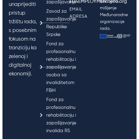
EU4EMPLOYMENT@ilo.org
službeno
zapošljavanje
unaprijediti
mišljenje
EMAIL
Zavod za
pristup
Međunarodne
ADRESA
zapošljavanje
tržištu rada,
organizacije
Republike
rada.
s posebnim
Srpske
fokusom na
Fond za
tranziciju ka
profesionalnu
zelenoj i
rehabilitaciju i
digitalnoj
zapošljavanje
ekonomiji.
osoba sa
invaliditetom
FBiH
Fond za
profesionalnu
rehabilitaciju i
zapošljavanje
invalida RS