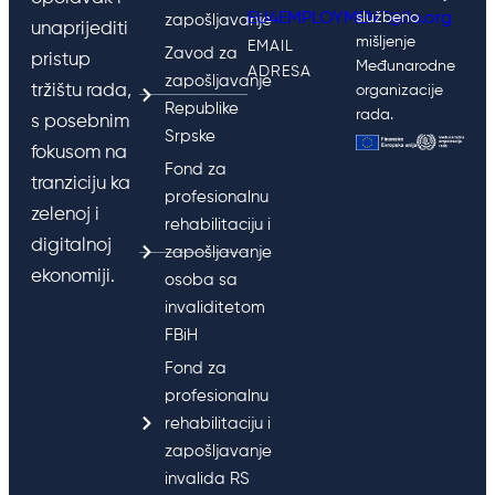
EU4EMPLOYMENT@ilo.org
službeno
zapošljavanje
unaprijediti
mišljenje
EMAIL
Zavod za
pristup
Međunarodne
ADRESA
zapošljavanje
tržištu rada,
organizacije
Republike
rada.
s posebnim
Srpske
fokusom na
Fond za
tranziciju ka
profesionalnu
zelenoj i
rehabilitaciju i
digitalnoj
zapošljavanje
ekonomiji.
osoba sa
invaliditetom
FBiH
Fond za
profesionalnu
rehabilitaciju i
zapošljavanje
invalida RS