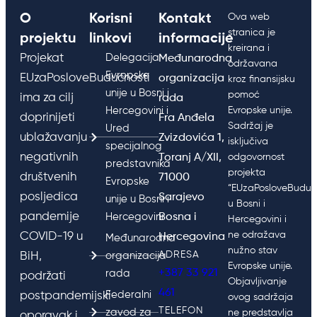
O
Korisni
Kontakt
Ova web
stranica je
projektu
linkovi
informacije
kreirana i
Projekat
Delegacija
Međunarodna
održavana
Evropske
EUzaPosloveBudućnosti
organizacija
kroz finansijsku
unije u Bosni i
pomoć
ima za cilj
rada
Hercegovini i
Evropske unije.
doprinijeti
Fra Anđela
Sadržaj je
Ured
ublažavanju
Zvizdovića 1,
isključiva
specijalnog
negativnih
Toranj A/XII,
odgovornost
predstavnika
projekta
društvenih
71000
Evropske
“EUzaPosloveBudućn
posljedica
Sarajevo
unije u Bosni i
u Bosni i
pandemije
Hercegovini
Bosna i
Hercegovini i
ne odražava
COVID-19 u
Hercegovina
Međunarodna
nužno stav
ADRESA
BiH,
organizacija
Evropske unije.
+387 33 921
rada
podržati
Objavljivanje
461
Federalni
postpandemijski
ovog sadržaja
TELEFON
zavod za
ne predstavlja
oporavak i