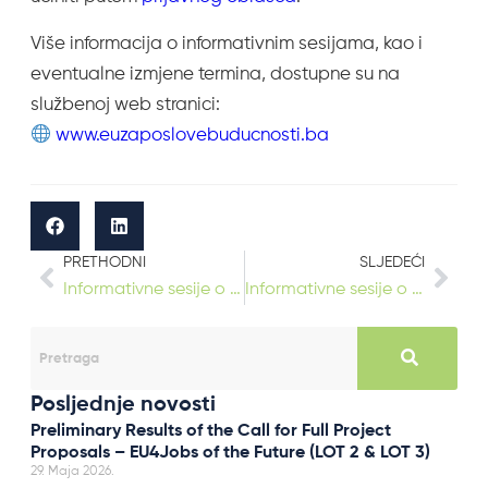
Više informacija o informativnim sesijama, kao i
eventualne izmjene termina, dostupne su na
službenoj web stranici:
www.euzaposlovebuducnosti.ba
PRETHODNI
SLJEDEĆI
Informativne sesije o Javnom pozivu projekta EUzaPosloveBudućnosti održane u Doboju i Banja Luci
Informativne sesije o Javnom pozivu projekta EUzaPosloveBudućnosti održane na Palama, u Doboju i Banjoj Luci
Posljednje novosti
Preliminary Results of the Call for Full Project
Proposals – EU4Jobs of the Future (LOT 2 & LOT 3)
29. Maja 2026.