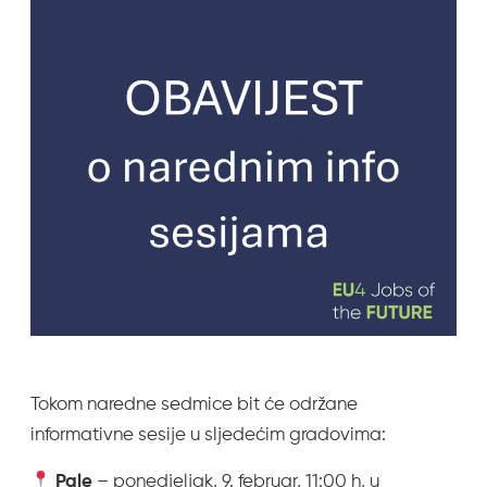
Tokom naredne sedmice bit će održane
informativne sesije u sljedećim gradovima:
Pale
– ponedjeljak, 9. februar, 11:00 h, u