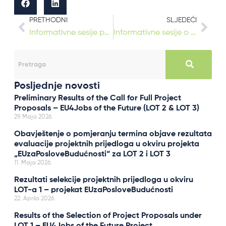
PRETHODNI
SLJEDEĆI
Informativne sesije počinju sljedeće sedmice!
Informativne sesije o Javnom pozivu projekta EUzaPosloveBudućnosti održane u Doboju i Banja Luci
Posljednje novosti
Preliminary Results of the Call for Full Project
Proposals – EU4Jobs of the Future (LOT 2 & LOT 3)
29. Maja 2026.
Obavještenje o pomjeranju termina objave rezultata
evaluacije projektnih prijedloga u okviru projekta
„EUzaPosloveBudućnosti“ za LOT 2 i LOT 3
11. Maja 2026.
Rezultati selekcije projektnih prijedloga u okviru
LOT-a 1 – projekat EUzaPosloveBudućnosti
22. Aprila 2026.
Results of the Selection of Project Proposals under
LOT 1 – EU4Jobs of the Future Project