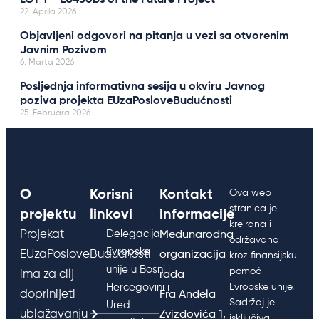
22. Aprila 2026.
Objavljeni odgovori na pitanja u vezi sa otvorenim
Javnim Pozivom
6. Marta 2026.
Posljednja informativna sesija u okviru Javnog
poziva projekta EUzaPosloveBudućnosti
25. Februara 2026.
O
Korisni
Kontakt
Ova web
stranica je
projektu
linkovi
informacije
kreirana i
Projekat
Delegacija
Međunarodna
održavana
Evropske
EUzaPosloveBudućnosti
organizacija
kroz finansijsku
unije u Bosni i
pomoć
ima za cilj
rada
Hercegovini i
Evropske unije.
doprinijeti
Fra Anđela
Sadržaj je
Ured
ublažavanju
Zvizdovića 1,
isključiva