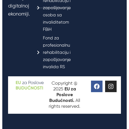
rehabilitaciju i
digitalnoj
zapošljavanje
ekonomiji.
osoba sa
invaliditetom
FBiH
Fond za
profesionalnu
rehabilitaciju i
zapošljavanje
invalida RS
Copyright @
2025
EU za
Poslove
Budućnosti.
All
rights reserved.