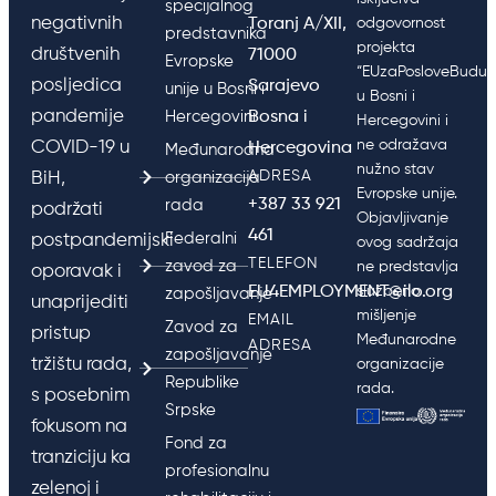
specijalnog
negativnih
Toranj A/XII,
odgovornost
predstavnika
projekta
društvenih
71000
Evropske
“EUzaPosloveBudućn
posljedica
Sarajevo
unije u Bosni i
u Bosni i
pandemije
Hercegovini
Bosna i
Hercegovini i
ne odražava
COVID-19 u
Hercegovina
Međunarodna
nužno stav
ADRESA
BiH,
organizacija
Evropske unije.
+387 33 921
rada
podržati
Objavljivanje
461
Federalni
postpandemijski
ovog sadržaja
TELEFON
zavod za
ne predstavlja
oporavak i
EU4EMPLOYMENT@ilo.org
službeno
zapošljavanje
unaprijediti
mišljenje
EMAIL
Zavod za
pristup
Međunarodne
ADRESA
zapošljavanje
tržištu rada,
organizacije
Republike
rada.
s posebnim
Srpske
fokusom na
Fond za
tranziciju ka
profesionalnu
zelenoj i